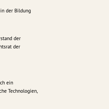
in der Bildung
rstand der
htsrat der
uch ein
che Technologien,