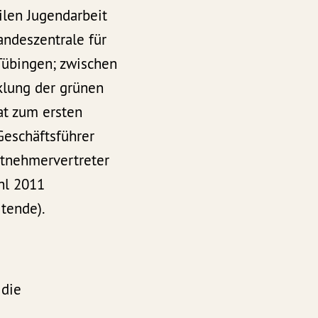
ilen Jugendarbeit
andeszentrale für
 Tübingen; zwischen
klung der grünen
at zum ersten
Geschäftsführer
itnehmervertreter
hl 2011
itende).
 die