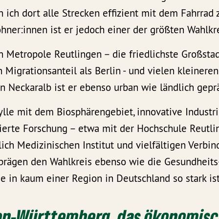
n ich dort alle Strecken effizient mit dem Fahrrad 
hner:innen ist er jedoch einer der größten Wahlkr
en Metropole Reutlingen – die friedlichste Großsta
Migrationsanteil als Berlin - und vielen kleineren
n Neckaralb ist er ebenso urban wie ländlich gepr
ylle mit dem Biosphärengebiet, innovative Industr
erte Forschung – etwa mit der Hochschule Reutli
ich Medizinischen Institut und vielfältigen Verbi
 prägen den Wahlkreis ebenso wie die Gesundheits
die in kaum einer Region in Deutschland so stark ist
den-Württemberg, das ökonomis