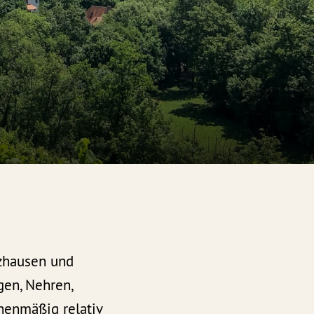
ezhausen und
en, Nehren,
chenmäßig relativ