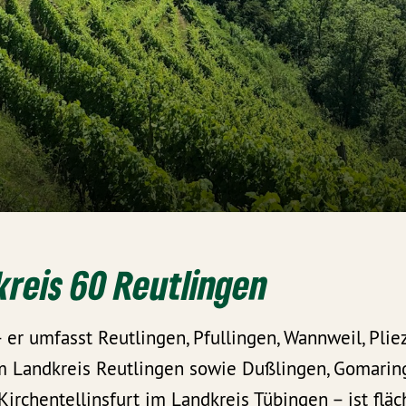
reis 60 Reutlingen
 er umfasst Reutlingen, Pfullingen, Wannweil, Pli
m Landkreis Reutlingen sowie Dußlingen, Gomaring
irchentellinsfurt im Landkreis Tübingen – ist flä