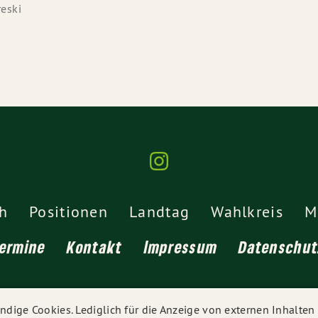
reski
h
Positionen
Landtag
Wahlkreis
M
Termine
Kontakt
Impressum
Datenschut
© 2026
Thomas Poreski MdL
- Alle Rechte vorbehalten.
dige Cookies. Lediglich für die Anzeige von externen Inhalte